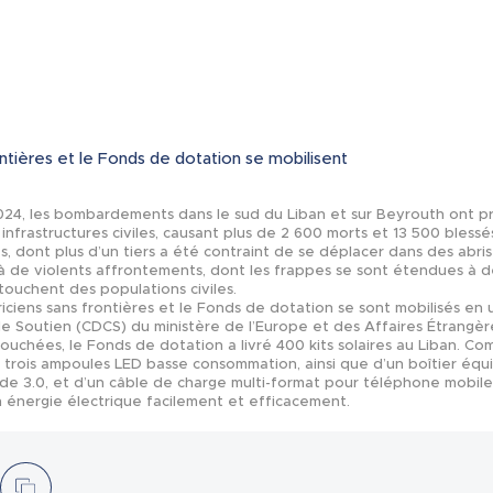
Actualités
rontières et le Fonds de dotation se mobilisent
24, les bombardements dans le sud du Liban et sur Beyrouth ont p
nfrastructures civiles, causant plus de 2 600 morts et 13 500 blessés
, dont plus d’un tiers a été contraint de se déplacer dans des abris
 de violents affrontements, dont les frappes se sont étendues à de
 touchent des populations civiles.
riciens sans frontières et le Fonds de dotation se sont mobilisés en
de Soutien (CDCS) du ministère de l’Europe et des Affaires Étrangèr
ouchées, le Fonds de dotation a livré 400 kits solaires au Liban. C
e trois ampoules LED basse consommation, ainsi que d’un boîtier équ
de 3.0, et d’un câble de charge multi-format pour téléphone mobile
en énergie électrique facilement et efficacement.