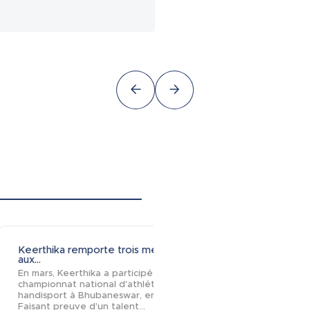
Keerthika remporte trois médailles
Électriciens s
aux...
Fin janvier, Él
En mars, Keerthika a participé au 24e
ONG soutenue
championnat national d'athlétisme
dotation, s’es
handisport à Bhubaneswar, en Inde.
de venir en ai
13.02.2026
Faisant preuve d'un talent...