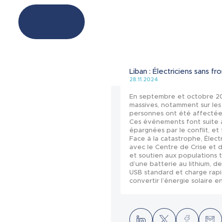
Liban : Électriciens sans f
28.11.2024
En septembre et octobre 20
massives, notamment sur les i
personnes ont été affectées
Ces événements font suite à
épargnées par le conflit, et
Face à la catastrophe, Élect
avec le Centre de Crise et 
et soutien aux populations t
d’une batterie au lithium, d
USB standard et charge rapi
convertir l’énergie solaire 