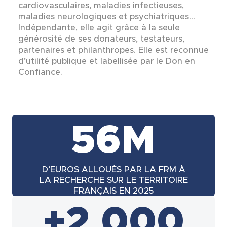
cardiovasculaires, maladies infectieuses,
maladies neurologiques et psychiatriques…
Indépendante, elle agit grâce à la seule
générosité de ses donateurs, testateurs,
partenaires et philanthropes. Elle est reconnue
d’utilité publique et labellisée par le Don en
Confiance.
56M
D’EUROS ALLOUÉS PAR LA FRM À
LA RECHERCHE SUR LE TERRITOIRE
FRANÇAIS EN 2025
+2 000