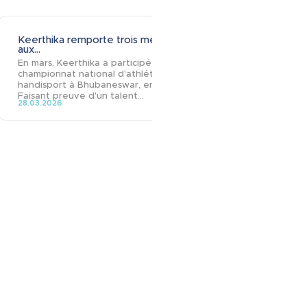
Keerthika remporte trois médailles
Trois étape
aux...
pour...
En mars, Keerthika a participé au 24e
Notre athlète
championnat national d'athlétisme
biathlon et s
handisport à Bhubaneswar, en Inde.
Chalençon, no
Faisant preuve d'un talent...
commencé la 
28.03.2026
étape de...
04.02.2026