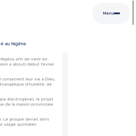
Menu
té au Nigéria
 Nigéria afin de venir en
ssion a abouti début février
i consacrent leur vie à Dieu,
évangélique d'humilité, de
upe électrogènes, le projet
ue de la maison provinciale
le. Le groupe devait alors
ur usage quotidien