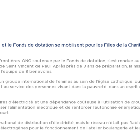
Actualités
s et le Fonds de dotation se mobilisent pour les Filles de la Chari
ns frontières, ONG soutenue par le Fonds de dotation, s’est rendue au
é de Saint Vincent de Paul. Après près de 3 ans de préparation, la mi
 l’équipe de 8 bénévoles.
 un groupe international de femmes au sein de l'Église catholique, qu
 au service des personnes vivant dans la pauvreté, dans un esprit 
es d’électricité et une dépendance coûteuse à l’utilisation de gro
iser l’alimentation électrique et de renforcer l’autonomie énergétiq
ourt.
 national de distribution d’électricité, mais le réseau n’était pas fiab
 électrogènes pour le fonctionnement de l’atelier boulangerie et le