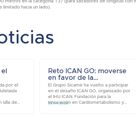
00 metros en la categoría T37 (para saltadores de longitud con
imitado hacia un lado).
oticias
 el
Reto ICAN GO: moverse
en favor de la...
da por el
El Grupo Sicame ha vuelto a participar
Adelaida
en el desafío ICAN GO, organizado por
el IHU ICAN, Fundación para la
illa de...
Innovación en Cardiometabolismo y...
28.04.2026