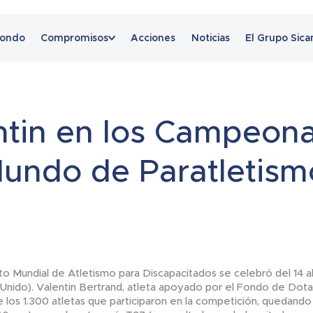
Fondo
Compromisos
Acciones
Noticias
El Grupo Sic
Noticias
ntin en los Campeon
Mundo de Paratletism
o Mundial de Atletismo para Discapacitados se celebró del 14 al 
Unido). Valentin Bertrand, atleta apoyado por el Fondo de Dot
e los 1.300 atletas que participaron en la competición, quedando