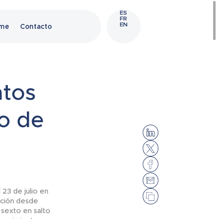
ES
FR
EN
ame
Contacto
atos
o de
23 de julio en
ación desde
 sexto en salto