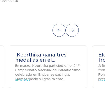
 movimiento
¡Keerthika gana tres
Él
medallas en el...
fr
En marzo, Keerthika participó en el 24.º
A fi
Campeonato Nacional de Paraatletismo
fro
celebrado en Bhubaneswar, India.
Fond
Demostrando su gran talento...
pres
28.03.2026
13.0