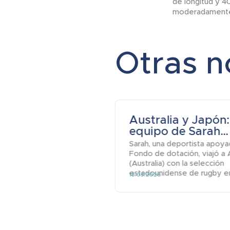
de longitud y 4
moderadamente l
Otras n
Australia y Japón:
equipo de Sarah...
Sarah, una deportista apoya
Fondo de dotación, viajó a 
(Australia) con la selección
estadounidense de rugby en s
18.05.2026