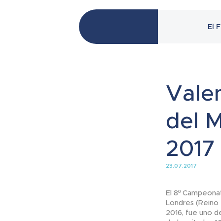
El 
Vale
del 
2017
23.07.2017
El 8º Campeonat
Londres (Reino 
2016, fue uno d